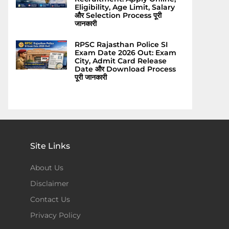
Eligibility, Age Limit, Salary
और Selection Process पूरी
जानकारी
RPSC Rajasthan Police SI
Exam Date 2026 Out: Exam
City, Admit Card Release
Date और Download Process
पूरी जानकारी
Site Links
About Us
Disclaimer
Contact Us
Privacy Policy