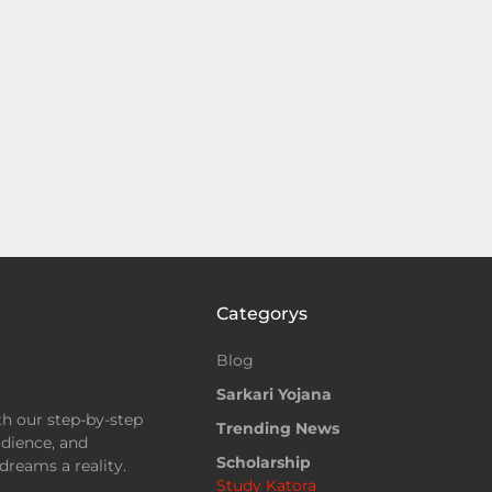
Categorys
Blog
Sarkari Yojana
ith our step-by-step
Trending News
dience, and
Scholarship
reams a reality.
Study Katora