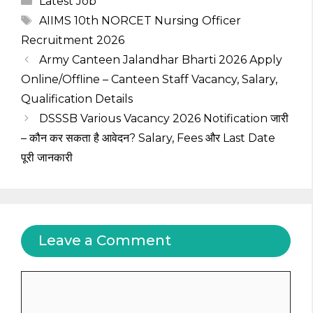
Latest Job
Tags
AIIMS 10th NORCET Nursing Officer
Recruitment 2026
Army Canteen Jalandhar Bharti 2026 Apply
Online/Offline – Canteen Staff Vacancy, Salary,
Qualification Details
DSSSB Various Vacancy 2026 Notification जारी
– कौन कर सकता है आवेदन? Salary, Fees और Last Date
पूरी जानकारी
Leave a Comment
Comment