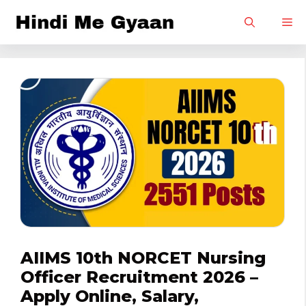
Skip
M
to
content
AIIMS 10th NORCET Nursing
Officer Recruitment 2026 –
Apply Online, Salary,