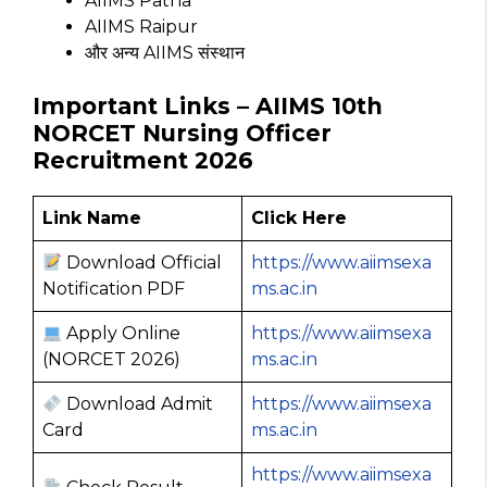
AIIMS Patna
AIIMS Raipur
और अन्य AIIMS संस्थान
Important Links – AIIMS 10th
NORCET Nursing Officer
Recruitment 2026
Link Name
Click Here
Download Official
https://www.aiimsexa
Notification PDF
ms.ac.in
Apply Online
https://www.aiimsexa
(NORCET 2026)
ms.ac.in
Download Admit
https://www.aiimsexa
Card
ms.ac.in
https://www.aiimsexa