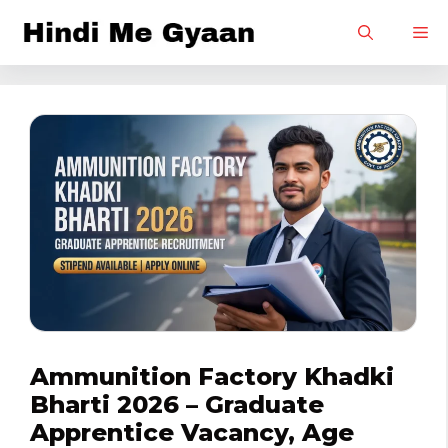
Skip
M
to
content
Ammunition Factory Khadki
Bharti 2026 – Graduate
Apprentice Vacancy, Age