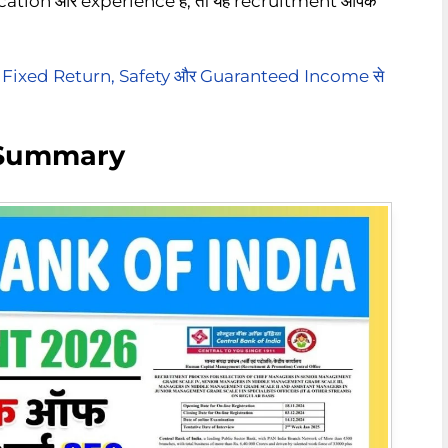
ification और experience है, तो यह recruitment आपके
Fixed Return, Safety और Guaranteed Income से
s Summary