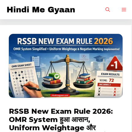
Skip
M
to
content
RSSB New Exam Rule 2026:
OMR System हुआ आसान,
Uniform Weightage और