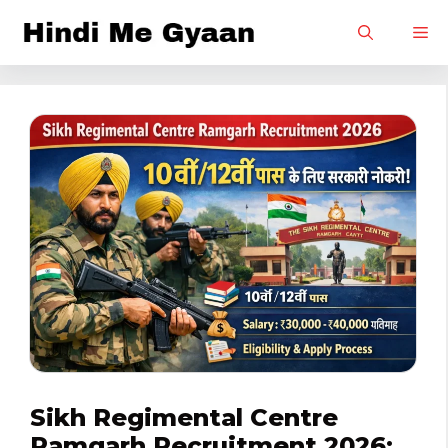
Skip
M
to
content
Sikh Regimental Centre
Ramgarh Recruitment 2026: