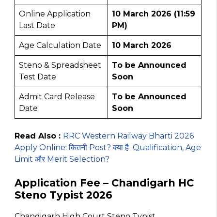
Online Application
10 March 2026 (11:59
Last Date
PM)
Age Calculation Date
10 March 2026
Steno & Spreadsheet
To be Announced
Test Date
Soon
Admit Card Release
To be Announced
Date
Soon
Read Also :
RRC Western Railway Bharti 2026
Apply Online: कितनी Post? क्या है Qualification, Age
Limit और Merit Selection?
Application Fee – Chandigarh HC
Steno Typist 2026
Chandigarh High Court Steno Typist